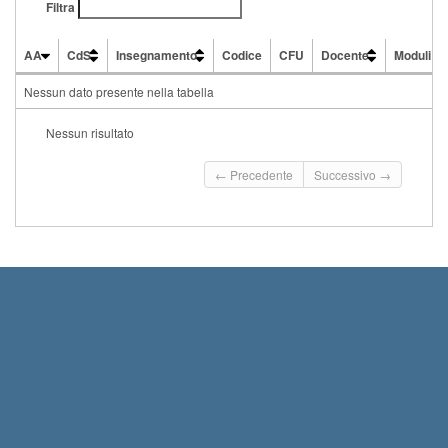
Filtra
AA
CdS
Insegnamento
Codice
CFU
Docente
Moduli
AA
CdS
Insegnamento
Codice
CFU
Docente
Moduli
Nessun dato presente nella tabella
Nessun risultato
← Precedente
Successivo →