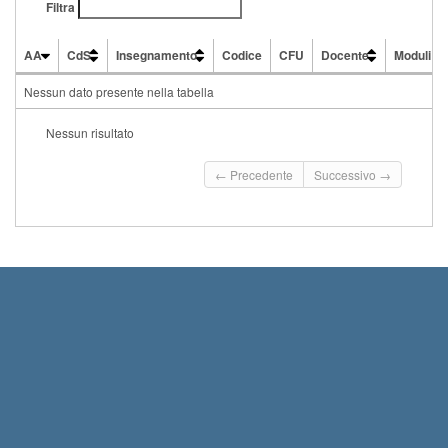
Filtra
AA
CdS
Insegnamento
Codice
CFU
Docente
Moduli
AA
CdS
Insegnamento
Codice
CFU
Docente
Moduli
Nessun dato presente nella tabella
Nessun risultato
← Precedente
Successivo →