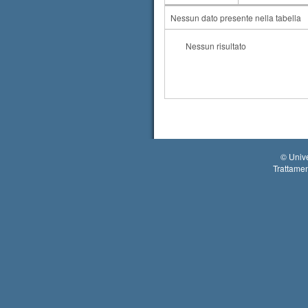
AA
CdS
Nessun dato presente nella tabella
Nessun risultato
©
Unive
Trattamen