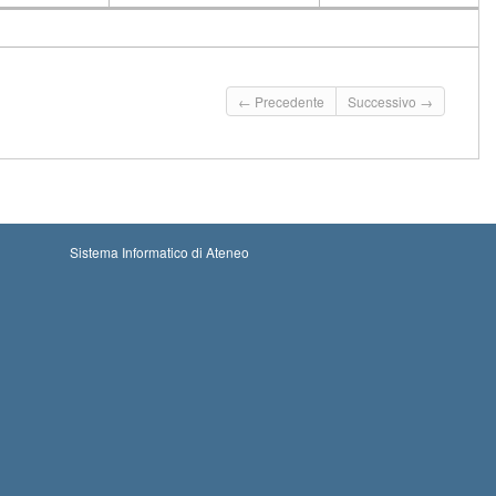
CFU
Docente
Moduli
← Precedente
Successivo →
Sistema Informatico di Ateneo