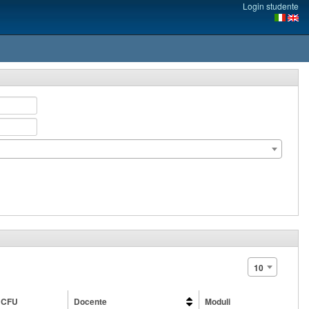
Login studente
10
CFU
Docente
Moduli