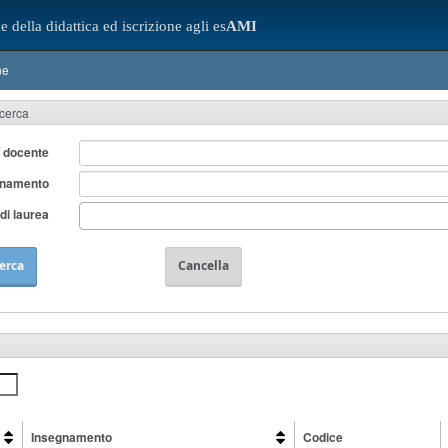
e della didattica ed iscrizione agli es
AMI
ne
icerca
 docente
gnamento
di laurea
erca
Cancella
Insegnamento
Codice