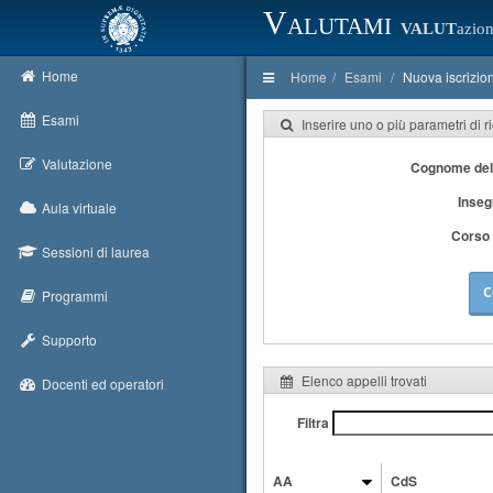
Valutami
VALUT
azion
Home
Home
Esami
Nuova iscrizio
Esami
Inserire uno o più parametri di r
Valutazione
Cognome del
Inse
Aula virtuale
Corso 
Sessioni di laurea
C
Programmi
Supporto
Elenco appelli trovati
Docenti ed operatori
Filtra
AA
CdS