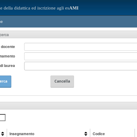
e della didattica ed iscrizione agli es
AMI
ne
icerca
 docente
gnamento
di laurea
erca
Cancella
Insegnamento
Codice