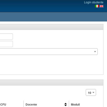
Login studente
10
CFU
Docente
Moduli