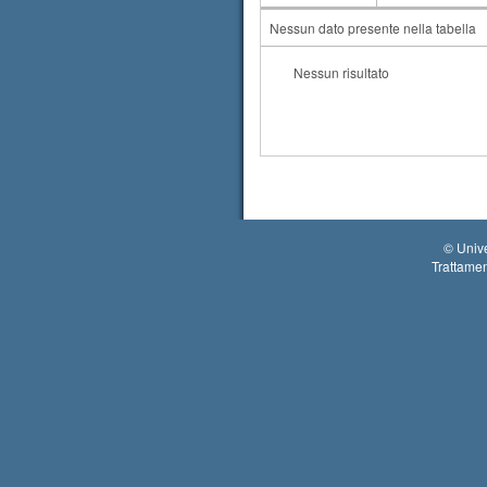
AA
CdS
Nessun dato presente nella tabella
Nessun risultato
©
Unive
Trattamen