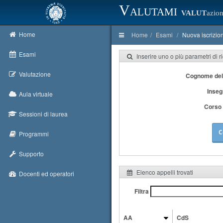
Valutami
VALUT
azion
Home
Home
Esami
Nuova iscrizio
Esami
Inserire uno o più parametri di r
Valutazione
Cognome del
Inse
Aula virtuale
Corso 
Sessioni di laurea
C
Programmi
Supporto
Elenco appelli trovati
Docenti ed operatori
Filtra
AA
CdS