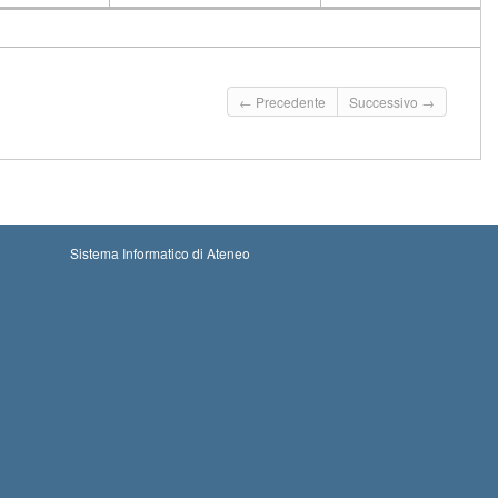
CFU
Docente
Moduli
← Precedente
Successivo →
Sistema Informatico di Ateneo