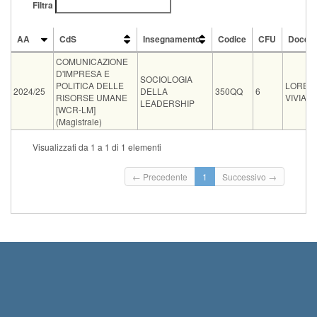
Filtra
AA
CdS
Insegnamento
Codice
CFU
Docen
AA
CdS
Insegnamento
Codice
CFU
Docen
COMUNICAZIONE
D'IMPRESA E
SOCIOLOGIA
POLITICA DELLE
LOREN
2024/25
DELLA
350QQ
6
RISORSE UMANE
VIVIANI
LEADERSHIP
[WCR-LM]
(Magistrale)
Tipo
Data e ora
Sede
Note
Iscritti
Vecchio ord.
Iscrizioni
Visualizzati da 1 a 1 di 1 elementi
Inizio iscrizio
08-09-2026 10:00
Aula C2 Polo Piagge
0
Termine iscriz
← Precedente
1
Successivo →