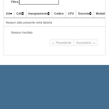
Filtra
AA
CdS
Insegnamento
Codice
CFU
Docente
Moduli
AA
CdS
Insegnamento
Codice
CFU
Docente
Moduli
Nessun dato presente nella tabella
Nessun risultato
← Precedente
Successivo →