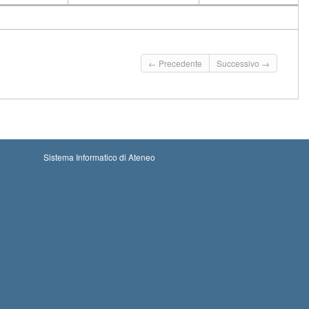
CFU
Docente
Moduli
← Precedente
Successivo →
Sistema Informatico di Ateneo