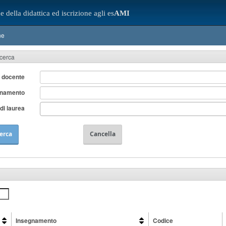
e della didattica ed iscrizione agli es
AMI
ne
icerca
 docente
gnamento
di laurea
erca
Cancella
Insegnamento
Codice