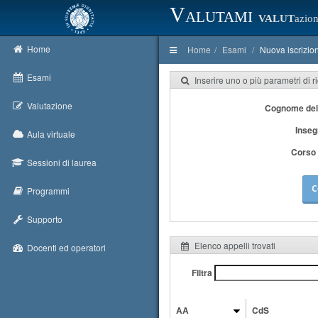
Valutami
VALUT
azion
Home
Home
Esami
Nuova iscrizio
Esami
Inserire uno o più parametri di r
Valutazione
Cognome del
Inse
Aula virtuale
Corso 
Sessioni di laurea
C
Programmi
Supporto
Elenco appelli trovati
Docenti ed operatori
Filtra
AA
CdS