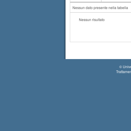
AA
CdS
Nessun dato presente nella tabella
Nessun risultato
©
Unive
Trattamen