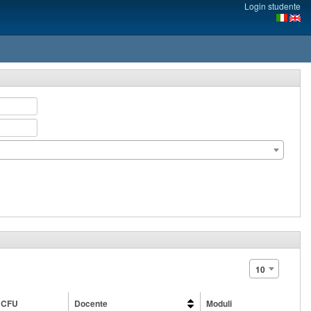
Login studente
10
CFU
Docente
Moduli