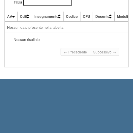
Filtra
AA
CdS
Insegnamento
Codice
CFU
Docente
Moduli
AA
CdS
Insegnamento
Codice
CFU
Docente
Moduli
Nessun dato presente nella tabella
Nessun risultato
← Precedente
Successivo →