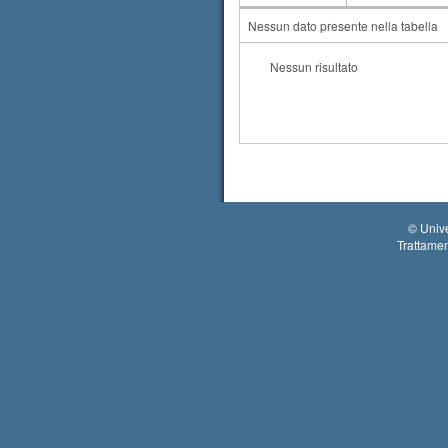
AA
CdS
Nessun dato presente nella tabella
Nessun risultato
©
Unive
Trattamen