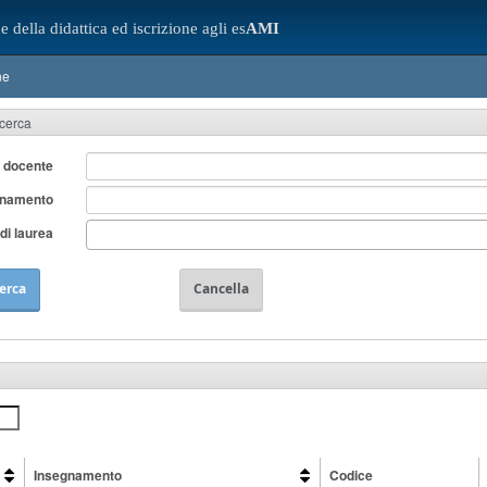
e della didattica ed iscrizione agli es
AMI
ne
icerca
 docente
gnamento
di laurea
erca
Cancella
Insegnamento
Codice