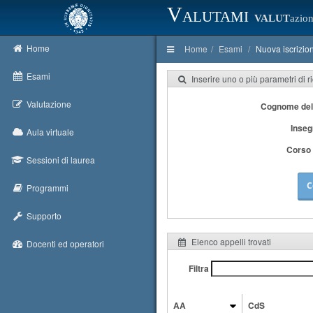
Valutami
VALUT
azion
Home
Home
Esami
Nuova iscrizio
Esami
Inserire uno o più parametri di r
Valutazione
Cognome del
Inse
Aula virtuale
Corso 
Sessioni di laurea
C
Programmi
Supporto
Elenco appelli trovati
Docenti ed operatori
Filtra
AA
CdS