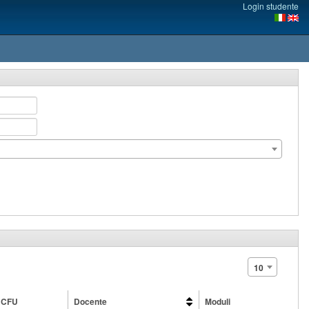
Login studente
10
CFU
Docente
Moduli