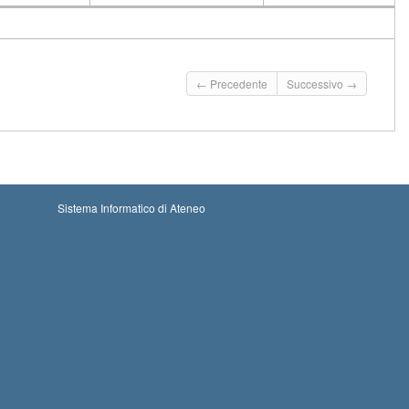
CFU
Docente
Moduli
← Precedente
Successivo →
Sistema Informatico di Ateneo