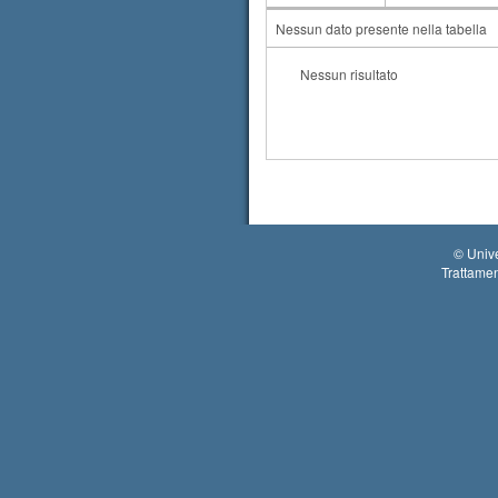
AA
CdS
Nessun dato presente nella tabella
Nessun risultato
©
Unive
Trattamen