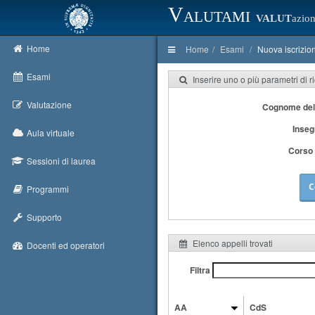
Valutami
VALUT
azion
Home
Home
Esami
Nuova iscrizio
Esami
Inserire uno o più parametri di r
Valutazione
Cognome del
Inse
Aula virtuale
Corso 
Sessioni di laurea
C
Programmi
Supporto
Elenco appelli trovati
Docenti ed operatori
Filtra
AA
CdS