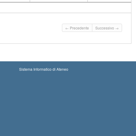
CFU
Docente
Moduli
← Precedente
Successivo →
Sistema Informatico di Ateneo