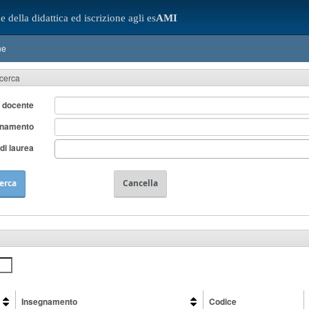
e della didattica ed iscrizione agli es
AMI
ne
icerca
 docente
gnamento
di laurea
erca
Cancella
Insegnamento
Codice