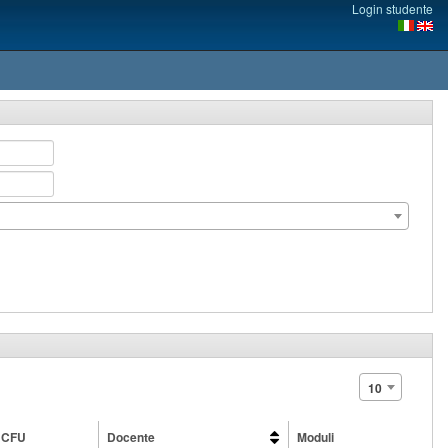
Login studente
10
CFU
Docente
Moduli