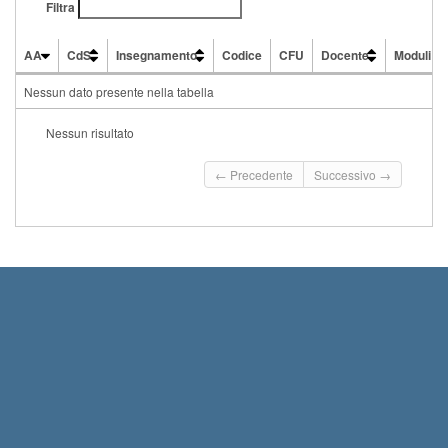
Filtra
AA
CdS
Insegnamento
Codice
CFU
Docente
Moduli
AA
CdS
Insegnamento
Codice
CFU
Docente
Moduli
Nessun dato presente nella tabella
Nessun risultato
← Precedente
Successivo →