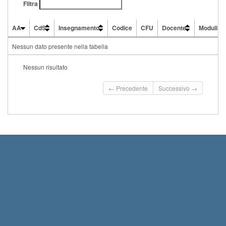
Filtra
AA
CdS
Insegnamento
Codice
CFU
Docente
Moduli
AA
CdS
Insegnamento
Codice
CFU
Docente
Moduli
Nessun dato presente nella tabella
Nessun risultato
← Precedente
Successivo →