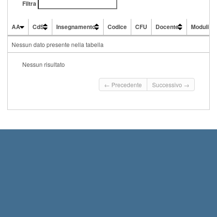
Filtra
AA
CdS
Insegnamento
Codice
CFU
Docente
Moduli
AA
CdS
Insegnamento
Codice
CFU
Docente
Moduli
Nessun dato presente nella tabella
Nessun risultato
← Precedente
Successivo →