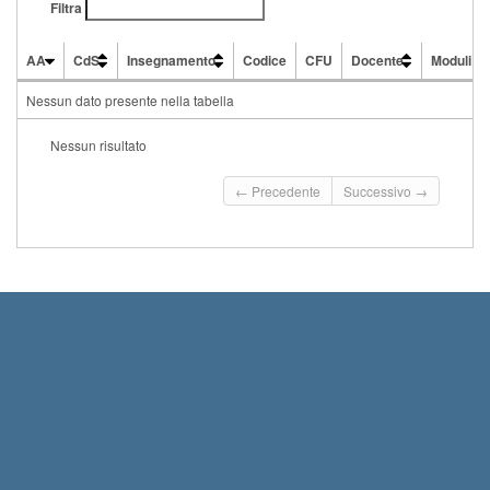
Filtra
AA
CdS
Insegnamento
Codice
CFU
Docente
Moduli
AA
CdS
Insegnamento
Codice
CFU
Docente
Moduli
Nessun dato presente nella tabella
Nessun risultato
← Precedente
Successivo →