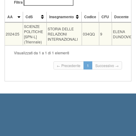
Filtra
AA
CdS
Insegnamento
Codice
CFU
Docente
AA
CdS
Insegnamento
Codice
CFU
Docente
SCIENZE
STORIA DELLE
POLITICHE
ELENA
2024/25
RELAZIONI
034QQ
9
[SPN-L]
DUNDOVICH
INTERNAZIONALI
(Triennale)
Vecchio
Visualizzati da 1 a 1 di 1 elementi
Tipo
Data e ora
Sede
Note
Iscritti
ord.
Is
In
← Precedente
1
Successivo →
11-09-2026
Aula Magna Dipart.Sc.Politiche-
00
0
10:45
V.Serafini, 3
Te
23