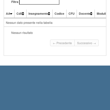
Filtra
AA
CdS
Insegnamento
Codice
CFU
Docente
Moduli
AA
CdS
Insegnamento
Codice
CFU
Docente
Moduli
Nessun dato presente nella tabella
Nessun risultato
← Precedente
Successivo →