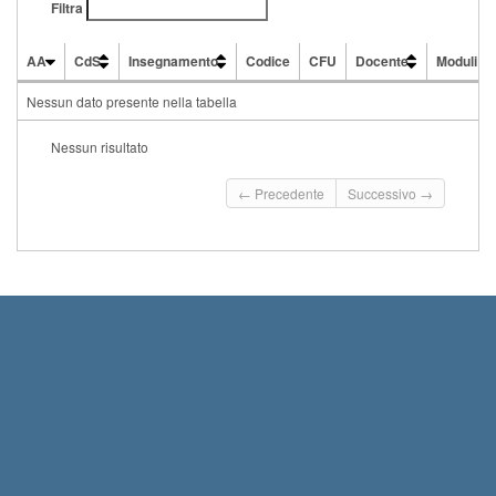
Filtra
AA
CdS
Insegnamento
Codice
CFU
Docente
Moduli
AA
CdS
Insegnamento
Codice
CFU
Docente
Moduli
Nessun dato presente nella tabella
Nessun risultato
← Precedente
Successivo →