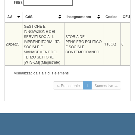
Filtra
AA
CdS
Insegnamento
Codice
CFU
AA
CdS
Insegnamento
Codice
CFU
GESTIONE E
INNOVAZIONE DEI
SERVIZI SOCIALI,
STORIA DEL
IMPRENDITORIALITA'
PENSIERO POLITICO
2024/25
118QQ
6
SOCIALE E
E SOCIALE
MANAGEMENT DEL
CONTEMPORANEO
TERZO SETTORE
[WTS-LM] (Magistrale)
Tipo
Data e ora
Sede
Note
Iscritti
Vecchio ord.
Iscri
Visualizzati da 1 a 1 di 1 elementi
Iniz
orale
31-08-2026 08:00
Aula N2 Polo Piagge
0
Term
← Precedente
1
Successivo →