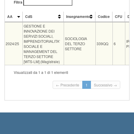
Filtra
AA
CdS
Insegnamento
Codice
CFU
Doc
AA
CdS
Insegnamento
Codice
CFU
Doc
GESTIONE E
INNOVAZIONE DEI
SERVIZI SOCIALI,
SOCIOLOGIA
IMPRENDITORIALITA'
IRE
2024/25
DEL TERZO
339QQ
6
SOCIALE E
PSA
SETTORE
MANAGEMENT DEL
TERZO SETTORE
[WTS-LM] (Magistrale)
Tipo
Data e ora
Sede
Note
Iscritti
Vecchio ord.
Iscriz
Visualizzati da 1 a 1 di 1 elementi
Inizio
orale
07-09-2026 15:00
Aula E2 Polo Piagge
0
Termin
← Precedente
1
Successivo →