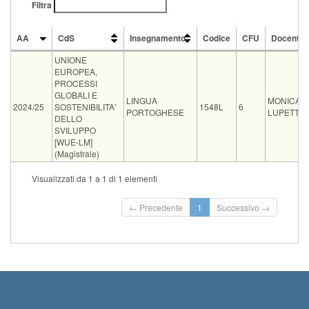
Filtra
AA
CdS
Insegnamento
Codice
CFU
Docente
AA
CdS
Insegnamento
Codice
CFU
Docente
UNIONE
EUROPEA,
PROCESSI
GLOBALI E
LINGUA
MONICA
2024/25
SOSTENIBILITA'
1548L
6
PORTOGHESE
LUPETTI
DELLO
SVILUPPO
[WUE-LM]
(Magistrale)
CdS
Insegnamen
Visualizzati da 1 a 1 di 1 elementi
Mutuazione
ISTITUZIONI, POLITICA E SOCIETA' [WIP-LM]
LINGUA PO
Tipo
Data e ora
Sede
Note
Iscritti
Vecchio ord.
Iscrizioni
← Precedente
1
Successivo →
Inizio iscrizioni: 3
scritto
11-09-2026 10:30
0
Termine iscrizioni:
Inizio iscrizioni: 3
orale
11-09-2026 15:00
studio docente
0
Termine iscrizioni: