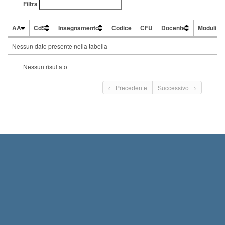
Filtra
AA
CdS
Insegnamento
Codice
CFU
Docente
Moduli
AA
CdS
Insegnamento
Codice
CFU
Docente
Moduli
Nessun dato presente nella tabella
Nessun risultato
← Precedente
Successivo →