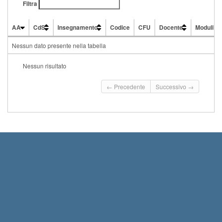
Filtra
AA
CdS
Insegnamento
Codice
CFU
Docente
Moduli
AA
CdS
Insegnamento
Codice
CFU
Docente
Moduli
Nessun dato presente nella tabella
Nessun risultato
← Precedente
Successivo →