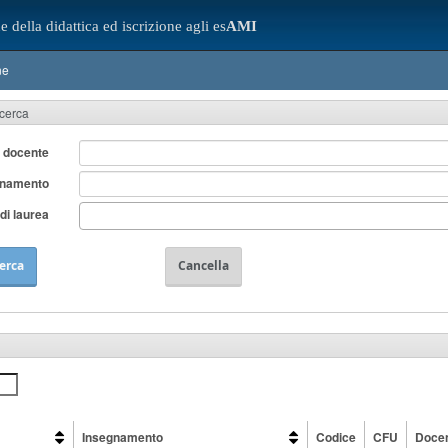
e della didattica ed iscrizione agli es
AMI
ne
icerca
 docente
gnamento
di laurea
erca
Cancella
Insegnamento
Codice
CFU
Doce