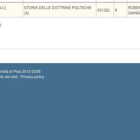
Insegnamento
Codice
CFU
Doce
-L]
STORIA DELLE DOTTRINE POLITICHE
ROBE
031QQ
9
(A)
GIANN
Sede
Note
Iscritti
Vecchio ord.
Iscriz
i
Inizio
Aula N2 Polo Piagge
0
Termin
rsità di Pisa
2013-2026
to dei dati - Privacy policy