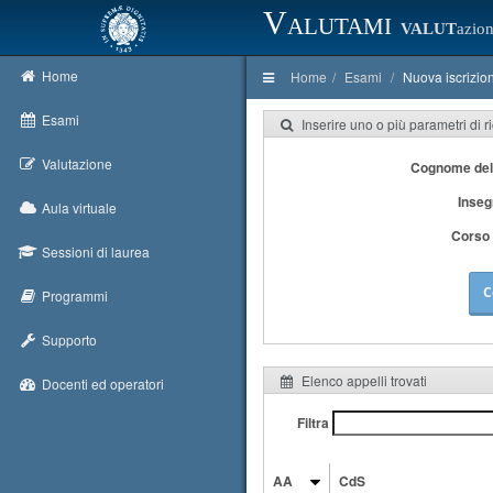
Valutami
VALUT
azion
Home
Home
Esami
Nuova iscrizio
Esami
Inserire uno o più parametri di r
Valutazione
Cognome del
Inse
Aula virtuale
Corso 
Sessioni di laurea
C
Programmi
Supporto
Elenco appelli trovati
Docenti ed operatori
Filtra
AA
CdS