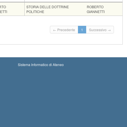
nte
Moduli
RTO
STORIA DELLE DOTTRINE
ROBERTO
ETTI
POLITICHE
GIANNETTI
ioni
 iscrizioni: 19-08-2026 00:00
Iscrizioni chiuse
← Precedente
1
Successivo →
e iscrizioni: 27-08-2026 23:59
Sistema Informatico di Ateneo