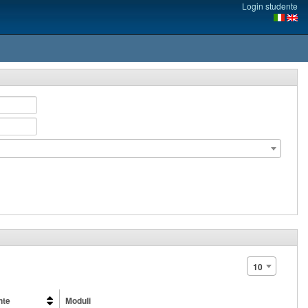
Login studente
10
nte
Moduli