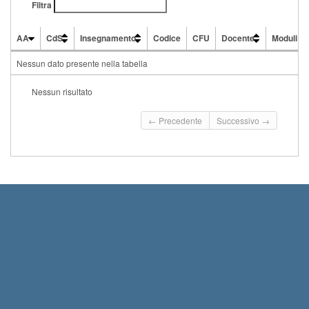
Filtra
AA
CdS
Insegnamento
Codice
CFU
Docente
Moduli
AA
CdS
Insegnamento
Codice
CFU
Docente
Moduli
Nessun dato presente nella tabella
Nessun risultato
← Precedente
Successivo →