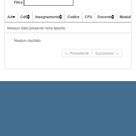
Filtra
AA
CdS
Insegnamento
Codice
CFU
Docente
Moduli
AA
CdS
Insegnamento
Codice
CFU
Docente
Moduli
Nessun dato presente nella tabella
Nessun risultato
← Precedente
Successivo →