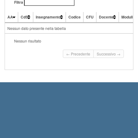
Filtra
AA
CdS
Insegnamento
Codice
CFU
Docente
Moduli
AA
CdS
Insegnamento
Codice
CFU
Docente
Moduli
Nessun dato presente nella tabella
Nessun risultato
← Precedente
Successivo →