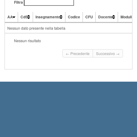
Filtra
AA
CdS
Insegnamento
Codice
CFU
Docente
Moduli
AA
CdS
Insegnamento
Codice
CFU
Docente
Moduli
Nessun dato presente nella tabella
Nessun risultato
← Precedente
Successivo →