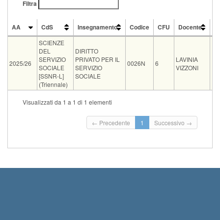
Filtra
AA
CdS
Insegnamento
Codice
CFU
Docente
M
AA
CdS
Insegnamento
Codice
CFU
Docente
M
SCIENZE
DI
DEL
DIRITTO
P
SERVIZIO
PRIVATO PER IL
LAVINIA
2025/26
0026N
6
PE
SOCIALE
SERVIZIO
VIZZONI
SE
[SSNR-L]
SOCIALE
S
(Triennale)
Vecchio
Visualizzati da 1 a 1 di 1 elementi
Tipo
Data e ora
Sede
Note
Iscritti
ord.
Iscrizioni
Inizio iscrizioni: 27-08
← Precedente
1
Successivo →
08-09-2026
Aula P2 Polo
00:00
0
10:00
Piagge
Termine iscrizioni: 04-
23:59