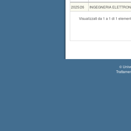
AA
CdS
2025/26
INGEGNERIA ELETTRONICA
CdS
Visualizzati da 1 a 1 di 1 element
Mutuazione
INGEGNERIA DE
Tipo
Data e ora
orale
15-09-2026 08:30
©
Unive
Trattamen