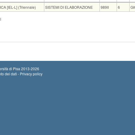
Insegnamento
Codice
CFU
D
 [IEL-L] (Triennale)
SISTEMI DI ELABORAZIONE
989II
6
GI
i
LLE TELECOMUNICAZIONI [ITC-L]
Sede
Note
Iscritti
Vecchio ord.
Iscrizioni
Inizio iscrizion
ING C44
0
Termine iscrizi
rsità di Pisa
2013-2026
to dei dati - Privacy policy