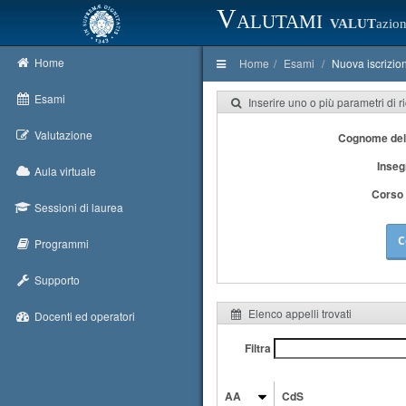
Valutami
VALUT
azion
Home
Home
Esami
Nuova iscrizio
Esami
Inserire uno o più parametri di r
Valutazione
Cognome del
Inse
Aula virtuale
Corso 
Sessioni di laurea
C
Programmi
Supporto
Elenco appelli trovati
Docenti ed operatori
Filtra
AA
CdS