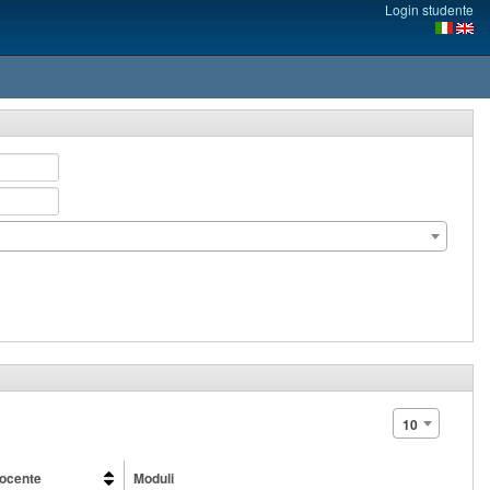
Login studente
10
ocente
Moduli