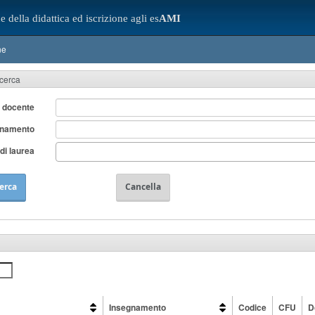
e della didattica ed iscrizione agli es
AMI
ne
icerca
 docente
gnamento
di laurea
erca
Cancella
Insegnamento
Codice
CFU
D