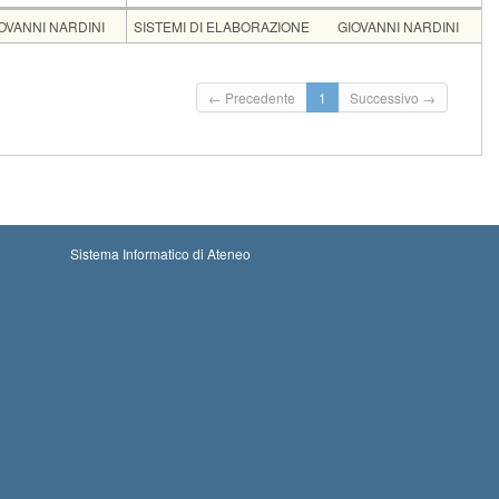
ocente
Moduli
OVANNI NARDINI
SISTEMI DI ELABORAZIONE
GIOVANNI NARDINI
Insegnamento
Codice
CFU
MOBILE APP E CLOUD
903II
6
← Precedente
1
Successivo →
i: 16-08-2026 00:00
Iscrizioni chiuse
oni: 12-09-2026 23:59
Sistema Informatico di Ateneo