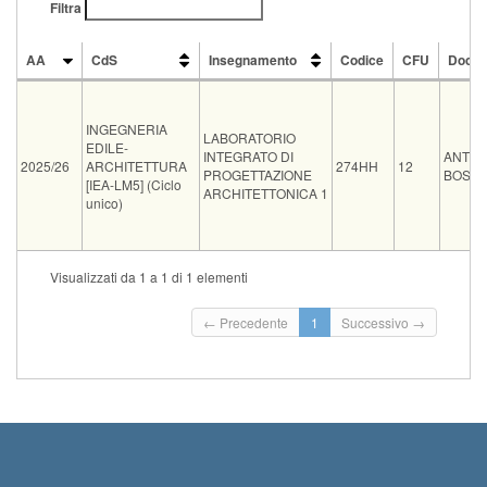
Filtra
AA
CdS
Insegnamento
Codice
CFU
Docen
AA
CdS
Insegnamento
Codice
CFU
Docen
INGEGNERIA
LABORATORIO
EDILE-
INTEGRATO DI
ANTO
2025/26
ARCHITETTURA
274HH
12
PROGETTAZIONE
BOSCH
[IEA-LM5] (Ciclo
ARCHITETTONICA 1
unico)
Visualizzati da 1 a 1 di 1 elementi
Tipo
Data e ora
Sede
Note
Is
← Precedente
1
Successivo →
08-09-2026
ING
ATTENZIONE PER L'ESAME (codice 274HH) É
orale
0
08:30
A24
FONDAMENTALE...
Leggi tutto