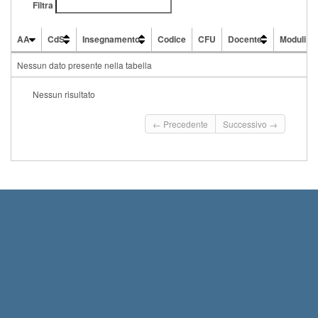
Filtra
AA
CdS
Insegnamento
Codice
CFU
Docente
Moduli
AA
CdS
Insegnamento
Codice
CFU
Docente
Moduli
Nessun dato presente nella tabella
Nessun risultato
← Precedente
Successivo →