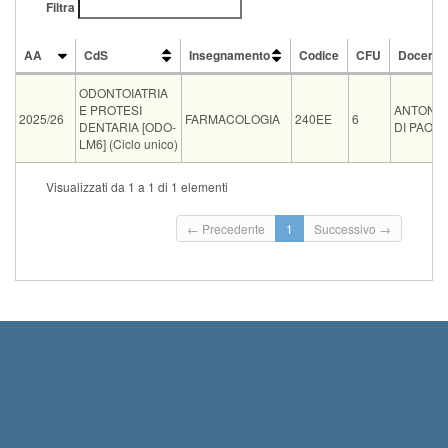
Filtra
AA
CdS
Insegnamento
Codice
CFU
Docente
AA
CdS
Insegnamento
Codice
CFU
Docente
ODONTOIATRIA
E PROTESI
ANTONE
2025/26
FARMACOLOGIA
240EE
6
DENTARIA [ODO-
DI PAOL
LM6] (Ciclo unico)
Tipo
Data e ora
Sede
Note
Iscritti
Vecchio ord.
Iscrizio
Visualizzati da 1 a 1 di 1 elementi
Inizio 
07-09-2026 09:00
presso lo studio del docente
0
Termine
← Precedente
1
Successivo →
Inizio 
28-09-2026 09:00
presso lo studio del docente
0
Termine