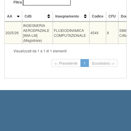
Filtra
AA
CdS
Insegnamento
Codice
CFU
Docen
AA
CdS
Insegnamento
Codice
CFU
Docen
INGEGNERIA
AEROSPAZIALE
FLUIDODINAMICA
SIMON
2025/26
454II
6
[WIA-LM]
COMPUTAZIONALE
CAMAR
(Magistrale)
Tipo
Data e ora
Sede
Note
Iscritti
Vecchio ord.
Iscrizioni
Visualizzati da 1 a 1 di 1 elementi
Inizio iscrizioni
orale
18-09-2026 14:00
AERO 1
0
Termine iscrizio
← Precedente
1
Successivo →