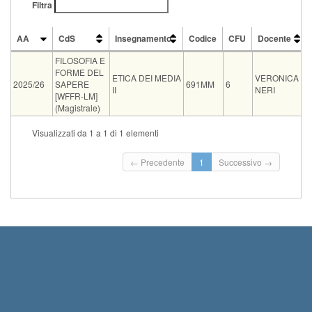
Filtra
AA
CdS
Insegnamento
Codice
CFU
Docente
AA
CdS
Insegnamento
Codice
CFU
Docente
FILOSOFIA E
FORME DEL
ETICA DEI MEDIA
VERONICA
2025/26
SAPERE
691MM
6
II
NERI
[WFFR-LM]
(Magistrale)
Vecchio
Visualizzati da 1 a 1 di 1 elementi
Tipo
Data e ora
Sede
Note
Iscritti
ord.
Iscrizioni
Inizio iscrizion
← Precedente
1
Successivo →
07-09-2026
Aula dei Giornalisti, Via
00:00
orale
0
14:00
Paoli I piano
Termine iscrizi
2026 23:59