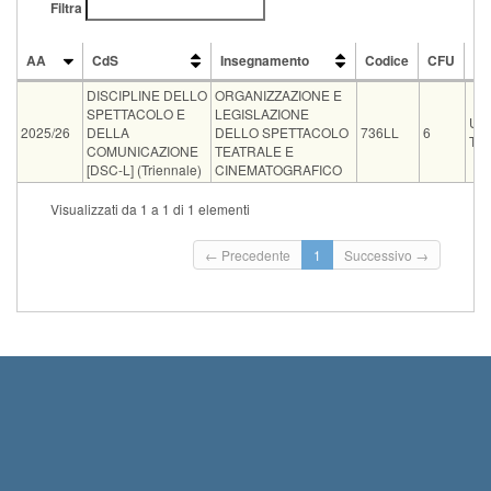
Filtra
AA
CdS
Insegnamento
Codice
CFU
Do
AA
CdS
Insegnamento
Codice
CFU
Do
DISCIPLINE DELLO
ORGANIZZAZIONE E
SPETTACOLO E
LEGISLAZIONE
UG
2025/26
DELLA
DELLO SPETTACOLO
736LL
6
TU
COMUNICAZIONE
TEATRALE E
[DSC-L] (Triennale)
CINEMATOGRAFICO
Tipo
Data e ora
Sede
Note
Iscritti
Vecchio ord.
Iscrizio
Visualizzati da 1 a 1 di 1 elementi
Inizio i
orale
02-09-2026 10:00
orto Botanico, aula SAVI
0
Termine
← Precedente
1
Successivo →