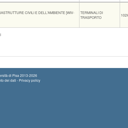
Insegnamento
Cod
ASTRUTTURE CIVILI E DELL'AMBIENTE [WIV-
TERMINALI DI
102
TRASPORTO
Sede
Note
Iscritti
Vecchio ord.
Iscrizioni
i
Inizio iscrizion
ING C42
0
Termine iscrizi
rsità di Pisa
2013-2026
to dei dati - Privacy policy