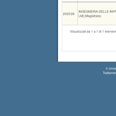
AA
CdS
INGEGNERIA DELLE INFR
2025/26
LM] (Magistrale)
Tipo
Data e ora
Visualizzati da 1 a 1 di 1 element
orale
11-09-2026 14:00
©
Unive
Trattamen