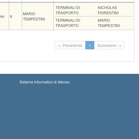
ice
CFU
Docente
Moduli
TERMINALI DI
NICHOLAS
TRASPORTO
FIORENTINI
MARIO
HH
9
TEMPESTINI
TERMINALI DI
MARIO
TRASPORTO
TEMPESTINI
i: 12-08-2026 00:00
Iscrizioni chiuse
← Precedente
1
Successivo →
oni: 08-09-2026 23:59
Sistema Informatico di Ateneo