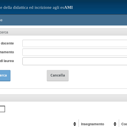
e della didattica ed iscrizione agli es
AMI
ne
icerca
 docente
gnamento
di laurea
erca
Cancella
Insegnamento
Cod