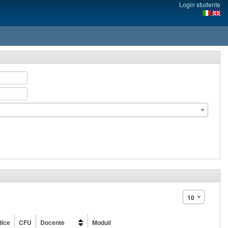
Login studente
10
ice
CFU
Docente
Moduli