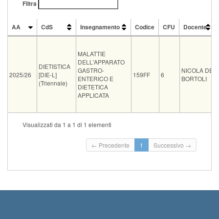
Filtra
AA
CdS
Insegnamento
Codice
CFU
Docente
AA
CdS
Insegnamento
Codice
CFU
Docente
MALATTIE
DELL'APPARATO
DIETISTICA
GASTRO-
NICOLA DE
2025/26
[DIE-L]
159FF
6
ENTERICO E
BORTOLI
(Triennale)
DIETETICA
APPLICATA
Tipo
Data e ora
Sede
Note
Iscritti
Vecchio ord.
Iscrizioni
Visualizzati da 1 a 1 di 1 elementi
Inizio iscrizioni: 19-08-2
03-09-2026 14:30
0
Termine iscrizioni: 01-0
← Precedente
1
Successivo →
Inizio iscrizioni: 09-09-2
24-09-2026 14:30
0
Termine iscrizioni: 22-0