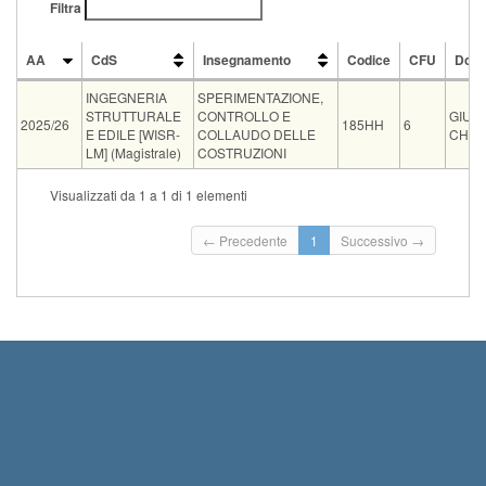
Filtra
AA
CdS
Insegnamento
Codice
CFU
Doce
AA
CdS
Insegnamento
Codice
CFU
Doce
INGEGNERIA
SPERIMENTAZIONE,
STRUTTURALE
CONTROLLO E
GIUS
2025/26
185HH
6
E EDILE [WISR-
COLLAUDO DELLE
CHEL
LM] (Magistrale)
COSTRUZIONI
Tipo
Data e ora
Sede
Note
Iscritti
Vecchio ord.
Iscrizioni
Visualizzati da 1 a 1 di 1 elementi
Inizio iscrizio
orale
15-09-2026 08:30
ING A22
0
Termine iscriz
← Precedente
1
Successivo →