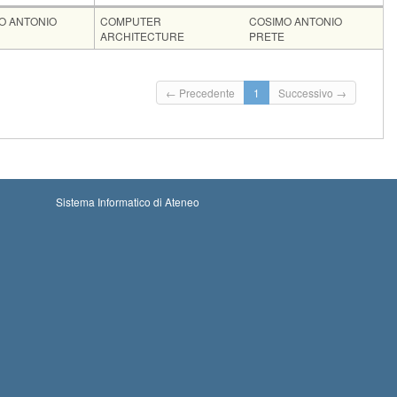
te
Moduli
O ANTONIO
COMPUTER
COSIMO ANTONIO
ARCHITECTURE
PRETE
6-08-2026 00:00
Iscrizioni chiuse
← Precedente
1
Successivo →
 12-09-2026 23:59
Sistema Informatico di Ateneo