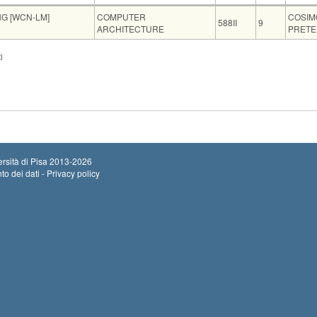
Insegnamento
Codice
CFU
Docen
G [WCN-LM]
COMPUTER
COSIM
588II
9
ARCHITECTURE
PRETE
Sede
Note
Iscritti
Vecchio ord.
Iscrizioni
i
Inizio iscrizioni: 1
0
Termine iscrizioni:
rsità di Pisa
2013-2026
to dei dati - Privacy policy