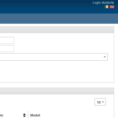
Login studente
10
te
Moduli