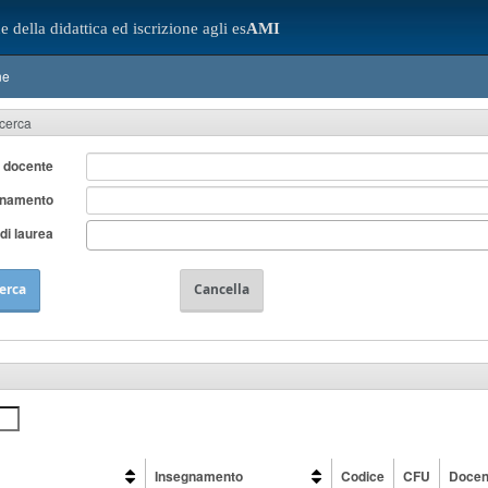
e della didattica ed iscrizione agli es
AMI
ne
icerca
 docente
gnamento
di laurea
erca
Cancella
Insegnamento
Codice
CFU
Docen