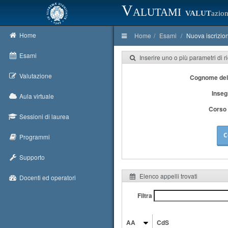
Valutami
VALUT
azion
Home
Home
Esami
Nuova iscrizio
Esami
Inserire uno o più parametri di r
Valutazione
Cognome del
Inse
Aula virtuale
Corso 
Sessioni di laurea
C
Programmi
Supporto
Elenco appelli trovati
Docenti ed operatori
Filtra
AA
CdS