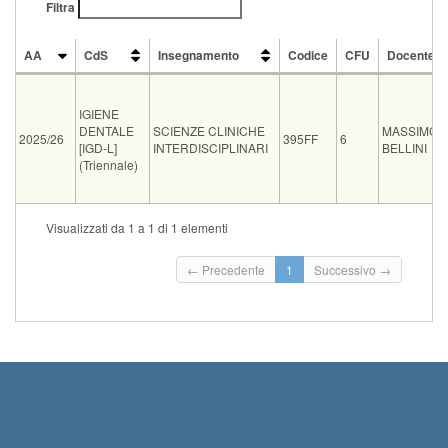
Filtra
AA
CdS
Insegnamento
Codice
CFU
Docente
AA
CdS
Insegnamento
Codice
CFU
Docente
IGIENE
DENTALE
SCIENZE CLINICHE
MASSIMO
2025/26
395FF
6
[IGD-L]
INTERDISCIPLINARI
BELLINI
(Triennale)
Tipo
Data e ora
Sede
Note
Iscritti
Vecchio ord.
Iscrizioni
Visualizzati da 1 a 1 di 1 elementi
Inizio iscriz
02-09-2026 14:30
aula CIS_3_2
0
Termine iscr
← Precedente
1
Successivo →
Inizio iscriz
23-09-2026 14:30
aula CIS_3_2
0
Termine iscr