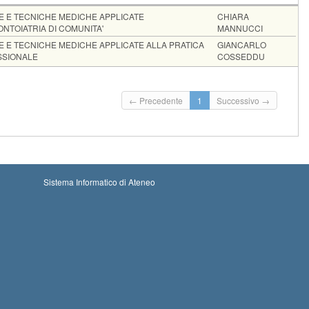
E E TECNICHE MEDICHE APPLICATE
CHIARA
ONTOIATRIA DI COMUNITA'
MANNUCCI
E E TECNICHE MEDICHE APPLICATE ALLA PRATICA
GIANCARLO
SSIONALE
COSSEDDU
-08-2026 00:00
Iscrizioni chiuse
← Precedente
1
Successivo →
02-09-2026 23:59
-09-2026 00:00
Iscrizioni chiuse
23-09-2026 23:59
Sistema Informatico di Ateneo