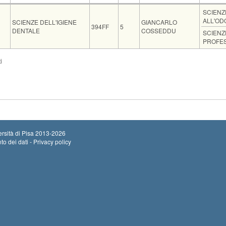
Insegnamento
Codice
CFU
Docente
Moduli
SCIENZ
ALL'OD
SCIENZE DELL'IGIENE
GIANCARLO
394FF
5
DENTALE
COSSEDDU
SCIENZ
PROFE
Sede
Note
Iscritti
Vecchio ord.
Iscrizioni
i
Inizio iscrizioni: 20
0
Termine iscrizioni: 
Inizio iscrizioni: 10
0
Termine iscrizioni: 
rsità di Pisa
2013-2026
to dei dati - Privacy policy