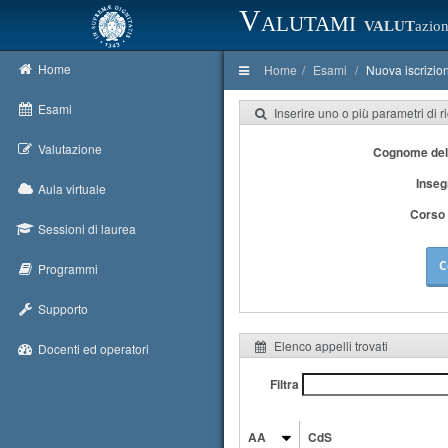
Valutami
VALUT
azion
Home
Home
Esami
Nuova iscrizio
Esami
Inserire uno o più parametri di r
Valutazione
Cognome del
Inse
Aula virtuale
Corso 
Sessioni di laurea
C
Programmi
Supporto
Elenco appelli trovati
Docenti ed operatori
Filtra
AA
CdS