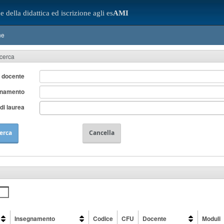
e della didattica ed iscrizione agli es
AMI
ne
icerca
 docente
gnamento
di laurea
erca
Cancella
Insegnamento
Codice
CFU
Docente
Moduli