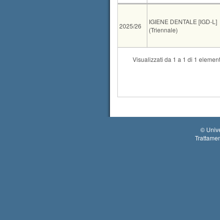
AA
CdS
IGIENE DENTALE [IGD-L]
2025/26
(Triennale)
Tipo
Data e ora
Visualizzati da 1 a 1 di 1 element
04-09-2026 14:30
25-09-2026 14:30
©
Unive
Trattamen