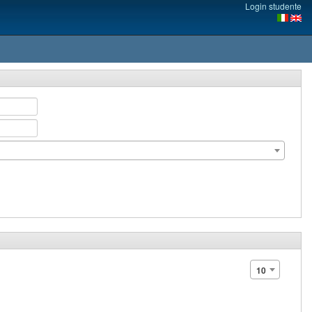
Login studente
10