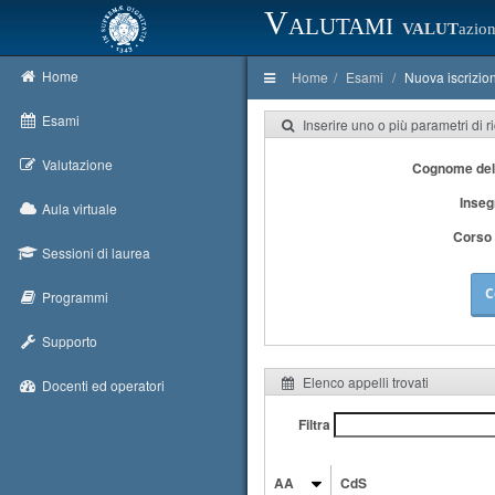
Valutami
VALUT
azion
Home
Home
Esami
Nuova iscrizio
Esami
Inserire uno o più parametri di r
Valutazione
Cognome del
Inse
Aula virtuale
Corso 
Sessioni di laurea
C
Programmi
Supporto
Elenco appelli trovati
Docenti ed operatori
Filtra
AA
CdS