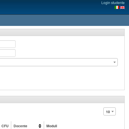
Login studente
10
CFU
Docente
Moduli