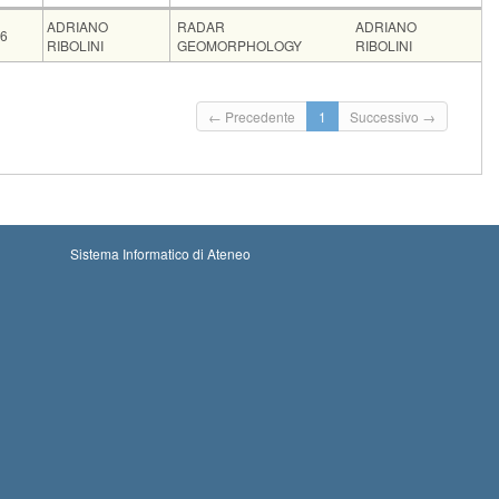
CFU
Docente
Moduli
ADRIANO
RADAR
ADRIANO
6
RIBOLINI
GEOMORPHOLOGY
RIBOLINI
Insegnamento
Codice
CFU
RADAR GEOMORPHOLOGY
235DD
6
RADAR GEOMORPHOLOGY
194DD
6
← Precedente
1
Successivo →
Iscrizioni
Inizio iscrizioni: 23-08-2026 00:00
Iscrizioni chiuse
Termine iscrizioni: 01-09-2026 23:59
Sistema Informatico di Ateneo