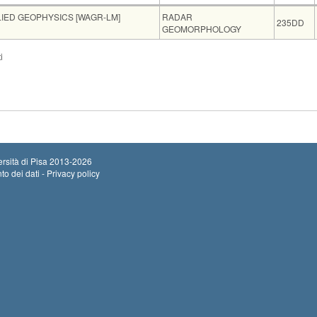
Insegnamento
Codice
IED GEOPHYSICS [WAGR-LM]
RADAR
235DD
GEOMORPHOLOGY
i
AND APPLIED GEOPHYSICS [WAG-LM]
CNOLOGIE GEOLOGICHE [WGER-LM]
Sede
Note
Iscritti
Vecchio ord.
Department of Earth Sciences
0
rsità di Pisa
2013-2026
to dei dati - Privacy policy