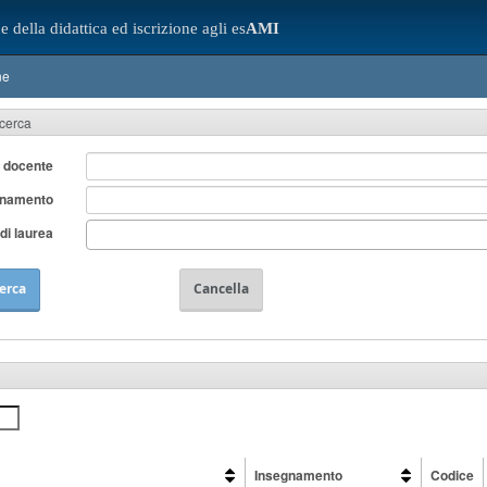
e della didattica ed iscrizione agli es
AMI
ne
icerca
 docente
gnamento
di laurea
erca
Cancella
Insegnamento
Codice