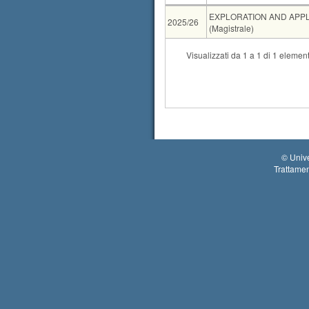
AA
CdS
EXPLORATION AND APPL
2025/26
(Magistrale)
CdS
Visualizzati da 1 a 1 di 1 element
Condivisione
EXPLORATION 
Mutuazione
SCIENZE E TE
Tipo
Data e ora
orale
07-09-2026 14:00
©
Unive
Trattamen