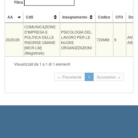
Filtra
AA
CdS
Insegnamento
Codice
CFU
Doce
AA
CdS
Insegnamento
Codice
CFU
Doce
COMUNICAZIONE
D'IMPRESA E
PSICOLOGIA DEL
POLITICA DELLE
LAVORO PER LE
ANTO
2025/26
720MM
9
RISORSE UMANE
NUOVE
AIELL
[WCR-LM]
ORGANIZZAZIONI
(Magistrale)
Ve
Visualizzati da 1 a 1 di 1 elementi
Tipo
Data e ora
Sede
Note
Iscritti
or
← Precedente
1
Successivo →
09-09-2026
Aula B2 Polo
Esame da 9 CFU riservato a studenti e
orale
0
11:00
Piagge
studentesse...
Leggi tutto