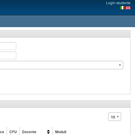
Login studente
10
ice
CFU
Docente
Moduli