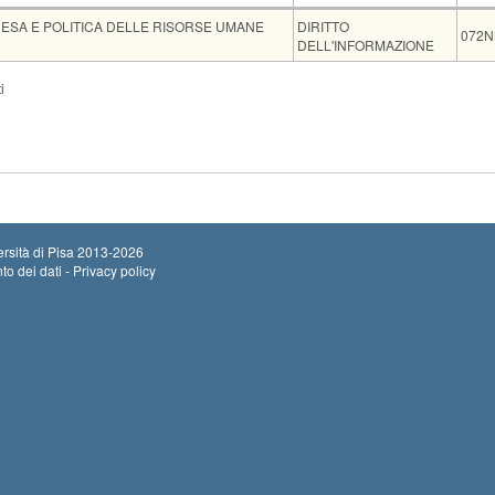
Insegnamento
Cod
ESA E POLITICA DELLE RISORSE UMANE
DIRITTO
072
DELL'INFORMAZIONE
Insegnamento
i
A UMANISTICA [WFU-LM]
DIRITTO DEL
Sede
Note
Iscritti
Vecchio ord.
Iscr
Iniz
Aula O2 POLO PIAGGE
0
Term
rsità di Pisa
2013-2026
to dei dati - Privacy policy