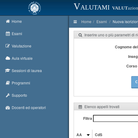
Valutami
VALUT
azion
Home
Home
Esami
Nuova iscrizio
Esami
Inserire uno o più parametri di r
Valutazione
Cognome del
Inse
Aula virtuale
Corso 
Sessioni di laurea
C
Programmi
Supporto
Elenco appelli trovati
Docenti ed operatori
Filtra
AA
CdS