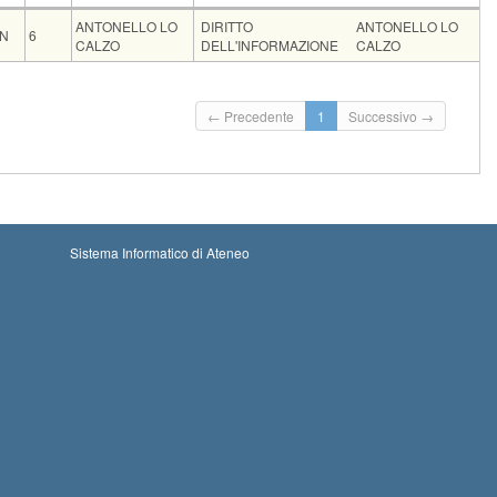
ice
CFU
Docente
Moduli
ANTONELLO LO
DIRITTO
ANTONELLO LO
NN
6
CALZO
DELL'INFORMAZIONE
CALZO
Codice
CFU
L'INFORMAZIONE
072NN
6
izioni
← Precedente
1
Successivo →
io iscrizioni: 28-08-2026 00:00
Iscrizioni chiuse
ine iscrizioni: 05-09-2026 23:59
Sistema Informatico di Ateneo