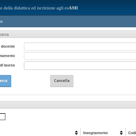
e della didattica ed iscrizione agli es
AMI
ne
icerca
 docente
gnamento
di laurea
erca
Cancella
Insegnamento
Cod