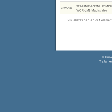
AA
CdS
COMUNICAZIONE D'IMPR
2025/26
[WCR-LM] (Magistrale)
CdS
Visualizzati da 1 a 1 di 1 element
Condivisione
INFORMATIC
Tipo
Data e ora
09-09-2026 09:00
©
Unive
Trattamen