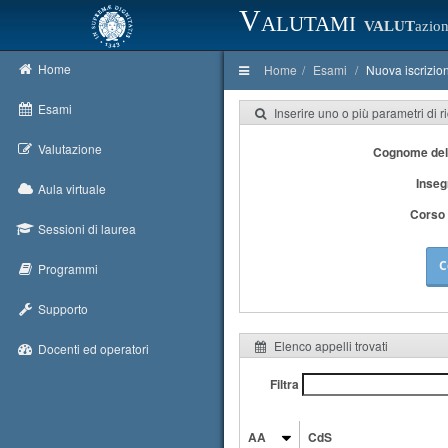
Valutami
VALUT
azion
Home
Home
Esami
Nuova iscrizio
Esami
Inserire uno o più parametri di r
Valutazione
Cognome del
Inse
Aula virtuale
Corso 
Sessioni di laurea
C
Programmi
Supporto
Elenco appelli trovati
Docenti ed operatori
Filtra
AA
CdS