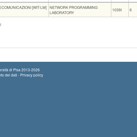
Insegnamento
Codice
CF
ECOMUNICAZIONI [WIT-LM]
NETWORK PROGRAMMING
1039I
6
LABORATORY
Sede
Note
Iscritti
Vecchio ord.
Iscrizioni
i
Inizio iscrizio
ING C44
0
Termine iscriz
rsità di Pisa
2013-2026
to dei dati - Privacy policy