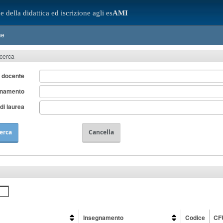
e della didattica ed iscrizione agli es
AMI
ne
icerca
 docente
gnamento
di laurea
erca
Cancella
Insegnamento
Codice
CF