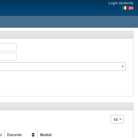
Login studente
10
U
Docente
Moduli