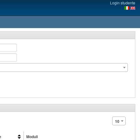
Login studente
10
e
Moduli