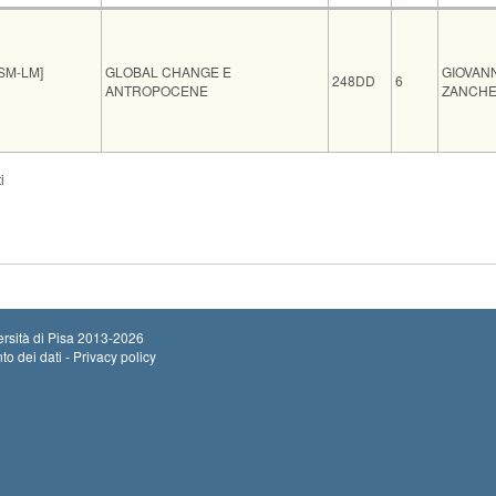
Insegnamento
Codice
CFU
Docent
SM-LM]
GLOBAL CHANGE E
GIOVANN
248DD
6
ANTROPOCENE
ZANCHE
e
Note
Iscritti
Vecchio or
i
T
L'aula sarà comunicata alla fine delle iscrizioni
0
rsità di Pisa
2013-2026
to dei dati - Privacy policy