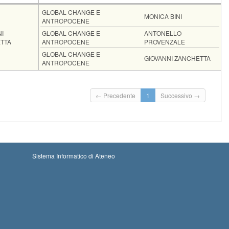
e
Moduli
GLOBAL CHANGE E
MONICA BINI
ANTROPOCENE
I
GLOBAL CHANGE E
ANTONELLO
TTA
ANTROPOCENE
PROVENZALE
GLOBAL CHANGE E
GIOVANNI ZANCHETTA
ANTROPOCENE
d.
Iscrizioni
Inizio iscrizioni: 31-08-2026 00:00
Iscrizioni chiuse
← Precedente
1
Successivo →
Termine iscrizioni: 13-09-2026 23:59
Sistema Informatico di Ateneo