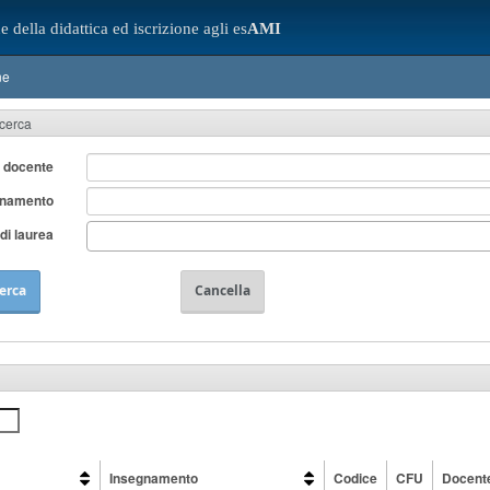
e della didattica ed iscrizione agli es
AMI
ne
icerca
 docente
gnamento
di laurea
erca
Cancella
Insegnamento
Codice
CFU
Docent