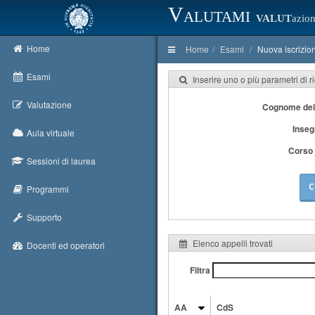
Valutami
VALUT
azion
Home
Home
Esami
Nuova iscrizio
Esami
Inserire uno o più parametri di r
Valutazione
Cognome del
Inse
Aula virtuale
Corso 
Sessioni di laurea
C
Programmi
Supporto
Elenco appelli trovati
Docenti ed operatori
Filtra
AA
CdS