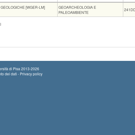
Insegnamento
Codi
 GEOLOGICHE [WGER-LM]
GEOARCHEOLOGIA E
241D
PALEOAMBIENTE
Insegnamen
i
BIENTE E DEL CLIMA [WAC-LM]
GEOARCHEOL
OLOGIE GEOLOGICHE [WGE-LM]
GEOARCHEOL
de
Note
Iscritti
Vecchio ord.
la1
contattare la docente nel suo ufficio
0
rsità di Pisa
2013-2026
to dei dati - Privacy policy