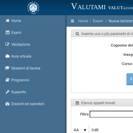
Valutami
VALUT
azion
Home
Home
Esami
Nuova iscrizio
Esami
Inserire uno o più parametri di r
Valutazione
Cognome del
Inse
Aula virtuale
Corso 
Sessioni di laurea
C
Programmi
Supporto
Elenco appelli trovati
Docenti ed operatori
Filtra
AA
CdS