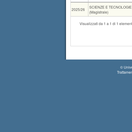
AA
CdS
SCIENZE E TECNOLOGIE
2025/26
(Magistrale)
CdS
Visualizzati da 1 a 1 di 1 element
Condivisione
SCIENZE DELL'AM
Condivisione
SCIENZE E TECN
Tipo
Data e ora
Se
07-09-2026 10:00
au
©
Unive
Trattamen