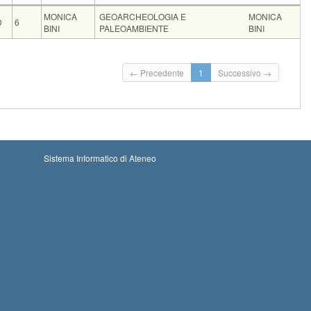
ce
CFU
Docente
Moduli
MONICA
GEOARCHEOLOGIA E
MONICA
D
6
BINI
PALEOAMBIENTE
BINI
to
Codice
CFU
OGIA E PALEOAMBIENTE
241DD
6
OGIA E PALEOAMBIENTE
241DD
6
← Precedente
1
Successivo →
Iscrizioni
Inizio iscrizioni: 23-08-2026 00:00
Iscrizioni chiuse
Termine iscrizioni: 05-09-2026 23:59
Sistema Informatico di Ateneo