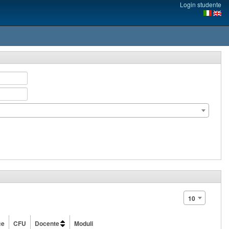
Login studente
10
ce
CFU
Docente
Moduli