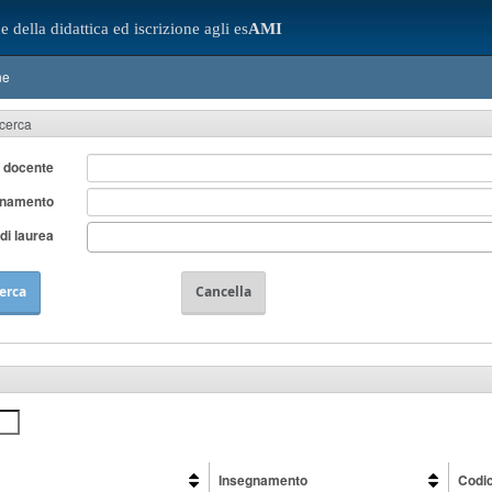
e della didattica ed iscrizione agli es
AMI
ne
icerca
 docente
gnamento
di laurea
erca
Cancella
Insegnamento
Codi