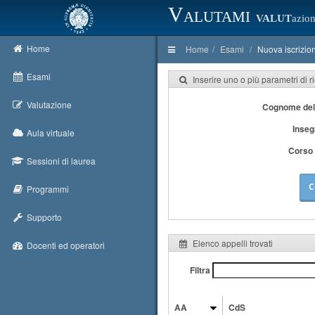
Valutami
VALUT
azion
Home
Home
Esami
Nuova iscrizio
Esami
Inserire uno o più parametri di r
Valutazione
Cognome del
Inse
Aula virtuale
Corso 
Sessioni di laurea
C
Programmi
Supporto
Elenco appelli trovati
Docenti ed operatori
Filtra
AA
CdS