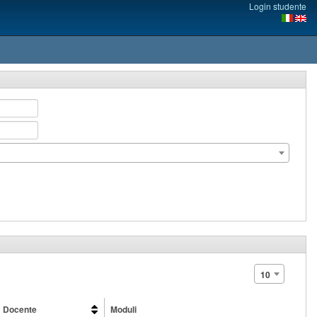
Login studente
10
Docente
Moduli