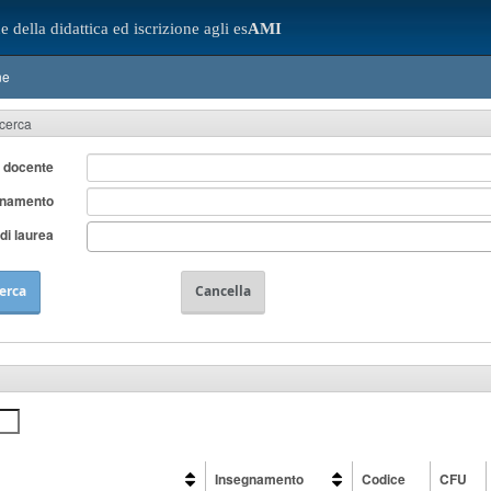
e della didattica ed iscrizione agli es
AMI
ne
icerca
 docente
gnamento
di laurea
erca
Cancella
Insegnamento
Codice
CFU