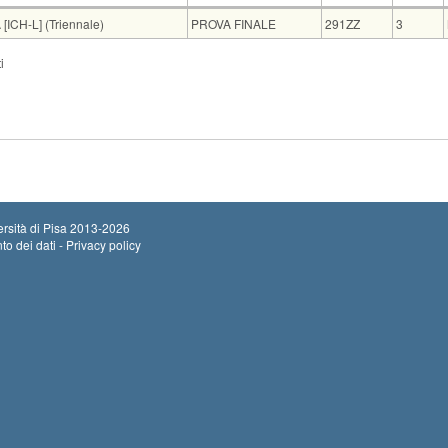
Insegnamento
Codice
CFU
ICH-L] (Triennale)
PROVA FINALE
291ZZ
3
Note
Iscr
i
Inviare la relazione ai docenti entro lunedì 7 settembre...
Leggi tutto
3
rsità di Pisa
2013-2026
to dei dati - Privacy policy