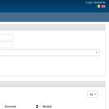
Login studente
10
Docente
Moduli