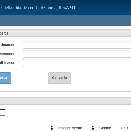
e della didattica ed iscrizione agli es
AMI
ne
icerca
 docente
gnamento
di laurea
erca
Cancella
Insegnamento
Codice
CFU