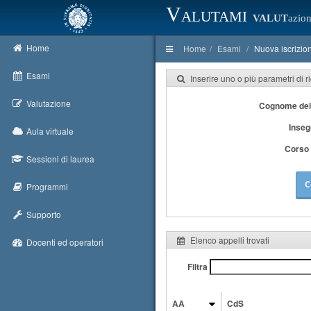
Valutami
VALUT
azion
Home
Home
Esami
Nuova iscrizio
Esami
Inserire uno o più parametri di r
Valutazione
Cognome del
Inse
Aula virtuale
Corso 
Sessioni di laurea
C
Programmi
Supporto
Elenco appelli trovati
Docenti ed operatori
Filtra
AA
CdS