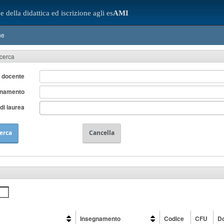
e della didattica ed iscrizione agli es
AMI
ne
icerca
 docente
gnamento
di laurea
erca
Cancella
Insegnamento
Codice
CFU
D