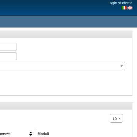
Login studente
10
ocente
Moduli