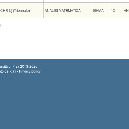
Insegnamento
Codice
CFU
D
HR-L] (Triennale)
ANALISI MATEMATICA I
004AA
12
AN
Sede
Note
Iscritti
Vecchio ord.
Iscrizioni
i
Inizio iscrizio
ING A21
0
Termine iscriz
Inizio iscrizio
ING B33
0
Termine iscriz
rsità di Pisa
2013-2026
to dei dati - Privacy policy