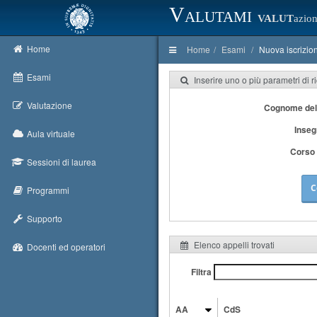
Valutami
VALUT
azion
Home
Home
Esami
Nuova iscrizio
Esami
Inserire uno o più parametri di r
Valutazione
Cognome del
Inse
Aula virtuale
Corso 
Sessioni di laurea
C
Programmi
Supporto
Elenco appelli trovati
Docenti ed operatori
Filtra
AA
CdS